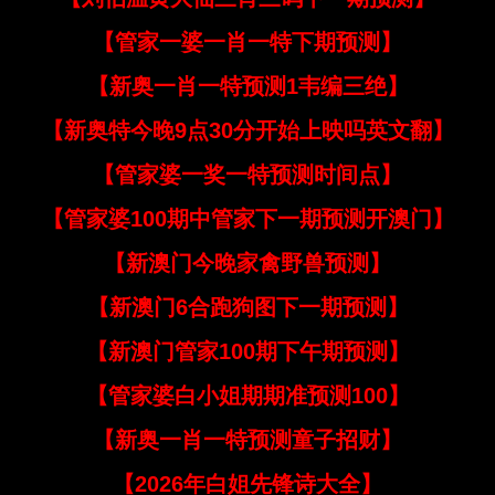
【管家一婆一肖一特下期预测】
【新奥一肖一特预测1韦编三绝】
【新奥特今晚9点30分开始上映吗英文翻】
【管家婆一奖一特预测时间点】
【管家婆100期中管家下一期预测开澳门】
【新澳门今晚家禽野兽预测】
【新澳门6合跑狗图下一期预测】
【新澳门管家100期下午期预测】
【管家婆白小姐期期准预测100】
【新奥一肖一特预测童子招财】
【2026年白姐先锋诗大全】