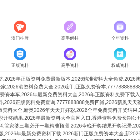
澳门挂牌
高手解挂
全年资料
正版资料
高手资料
权威资料
8管家婆,2026年正版资料免费最新版本,2026精准资料大全免费,20
婆老家,2026港资料免费大全,2026新门正版免费资本,7777888888
免费资本车,2026年最新免费资料大全,2026年正版资料免费下载入
,2026正版资料免费查询,7777888888免费四肖,2026新奥天
版资料大全,新奥2026年天天开好彩,2026全年免费资料开奖结果
好彩开奖结果,2026年最新资料大全官网入口,香港资料免费长期公开
资料,管家婆三期必开一期精准预测,2026今晚开奖结果开奖记录,2
版,2026年最新免费资料下载,2026新门正版免费资本大全,新202