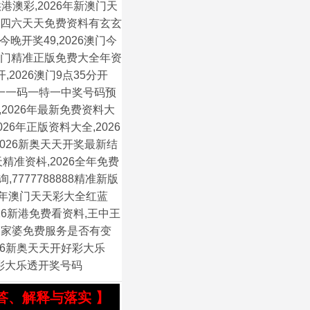
澳彩,2026年新澳门天
二四六天天免费资料有玄玄
晚开奖49,2026澳门今
26澳门精准正版免费大全年资
2026澳门9点35分开
澳门一一码一特一中奖号码预
,2026年最新免费资料大
26年正版资料大全,2026
2026新奥天天开奖最新结
天精准资枓,2026全年免费
7777788888精准新版
26年澳门天天彩大全红蓝
26新港免费看资料,王中王
88管家婆免费服务是否有变
026新奥天天开好彩大乐
开好彩大乐透开奖号码
答、解释与落实 】