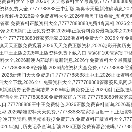
免费资料大全下载,2026年天天彩资料大全最新版,77777888888
新资料免费大全,7777788888王中新版,新奥今天最新准确消息,2
8精准传真解析,2026最全免费资料大全,2026年新奥正版免费_五点来
凤凰管家,免费资料正版资料大全,77777888888免费4肖真相,20
免费管家,2026新门正版免费资本,2026年正版资料免费最新版本,2
全,7777788888管家婆老家,2026港资料免费大全,2026全年
澳天天正版免费观看,2026天天免费正版资料,2026港彩开奖历史记录
88王中王正版,2026年正版资料免费下载入口,管家和100管家婆中奖概
资料大全,2026新澳内部爆料最新消息,2026年免费资料大全最新版
,777788888888管家婆,2026精准资料大全免费,77777888
 2026新澳门天天免费厦门,77777788888王中王,2026正版资
料大全下载,2026全年免费资料大全,7777788888管家婆凤凰网,
6新澳历史记录查询结果,2026年新奥免费正版,2026澳门正版挂
询今天,77777888888免费管家官方下载,7777788888管家
,777788888王中王免费特色,2026正版免费资料查询,202
王中王彩,2026精准资料天天免费,777788888管家婆百度一下,正
今晚开奖资料,新奥精准数据免费开放,免费资料正版资料大全,777777
26年澳门历史记录查询,新澳2026正版免费资源合法吗,7777888