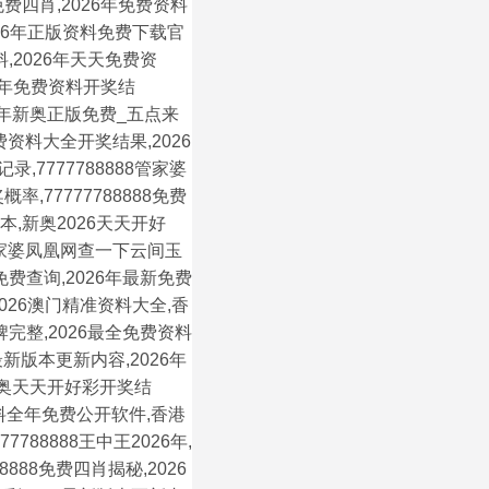
免费四肖,2026年免费资料
026年正版资料免费下载官
料,2026年天天免费资
26全年免费资料开奖结
026年新奥正版免费_五点来
免费资料大全开奖结果,2026
,7777788888管家婆
率,77777788888免费
本,新奥2026天天开好
88管家婆凤凰网查一下云间玉
料免费查询,2026年最新免费
2026澳门精准资料大全,香
牌完整,2026最全免费资料
婆最新版本更新内容,2026年
6新奥天天开好彩开奖结
版资料全年免费公开软件,香港
88888王中王2026年,
888免费四肖揭秘,2026